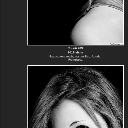
Ritratti 203
1019 visite
Esposizione realizzata per Bar...Aonda.
Ritrattistica