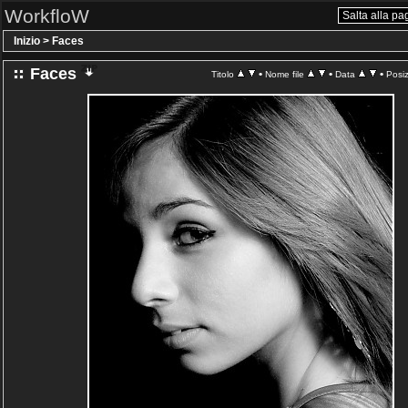
WorkfloW
Inizio
>
Faces
Faces
•
•
•
Titolo
Nome file
Data
Posi