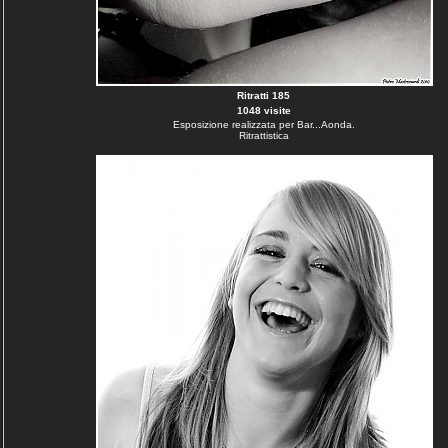
Ritratti 185
1048 visite
Esposizione realizzata per Bar...Aonda.
Ritrattistica