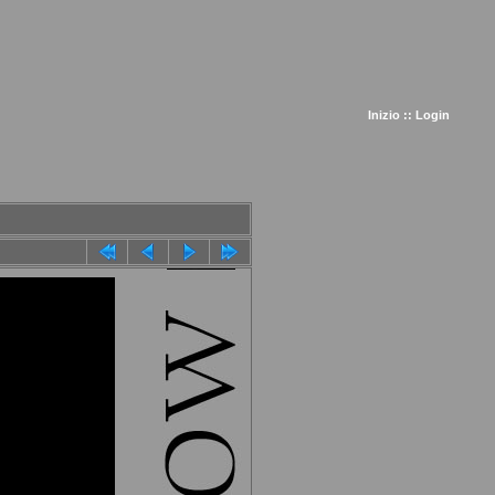
Inizio
::
Login