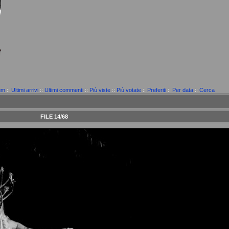
um
::
Ultimi arrivi
::
Ultimi commenti
::
Più viste
::
Più votate
::
Preferiti
::
Per data
::
Cerca
FILE 14/68