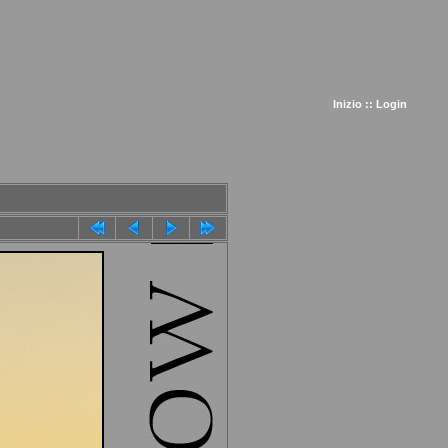
Inizio
::
Login