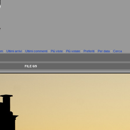
um
::
Ultimi arrivi
::
Ultimi commenti
::
Più viste
::
Più votate
::
Preferiti
::
Per data
::
Cerca
FILE 6/9