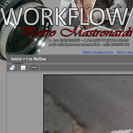
Ultime Visualizzazioni
::
Elenco alb
Inizio
>
I m NoOne