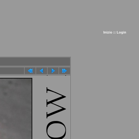
Inizio
::
Login