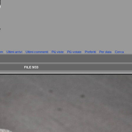
um
::
Ultimi arrivi
::
Ultimi commenti
::
Più viste
::
Più votate
::
Preferiti
::
Per data
::
Cerca
FILE 9/33