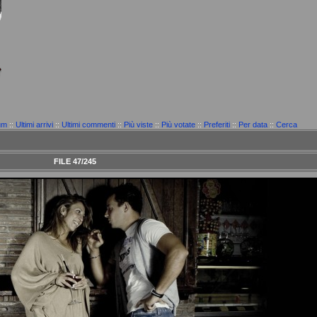
um
::
Ultimi arrivi
::
Ultimi commenti
::
Più viste
::
Più votate
::
Preferiti
::
Per data
::
Cerca
FILE 47/245