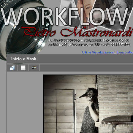
Ultime Visualizzazioni
::
Elenco alb
Inizio
>
Mask