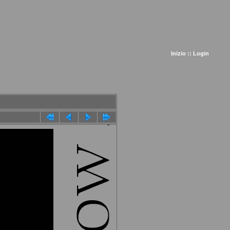
Inizio
::
Login