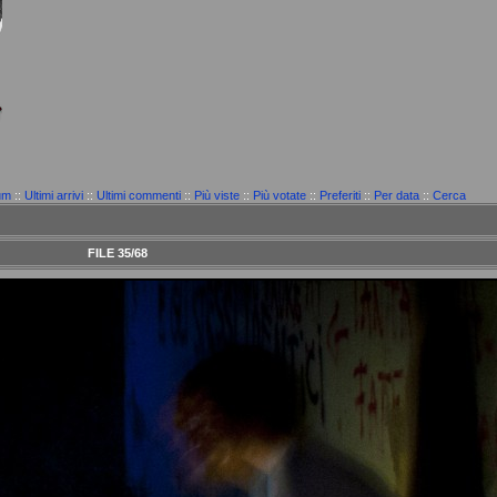
um
::
Ultimi arrivi
::
Ultimi commenti
::
Più viste
::
Più votate
::
Preferiti
::
Per data
::
Cerca
FILE 35/68