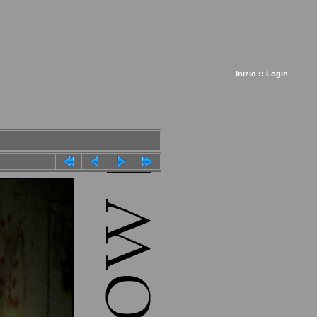
Inizio
::
Login